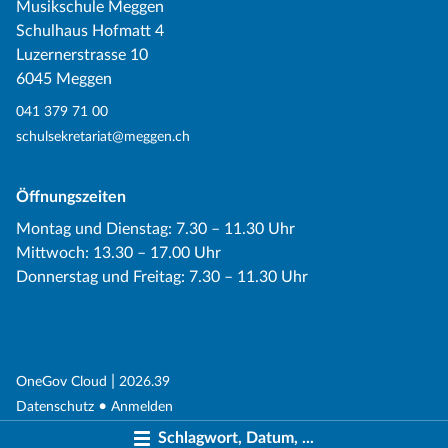
Musikschule Meggen
Schulhaus Hofmatt 4
Luzernerstrasse 10
6045 Meggen
041 379 71 00
schulsekretariat@meggen.ch
Öffnungszeiten
Montag und Dienstag: 7.30 – 11.30 Uhr
Mittwoch: 13.30 – 17.00 Uhr
Donnerstag und Freitag: 7.30 – 11.30 Uhr
(External Link)
|
(External Link)
OneGov Cloud
2026.39
(External Link)
Datenschutz
Anmelden
Schlagwort, Datum, ...