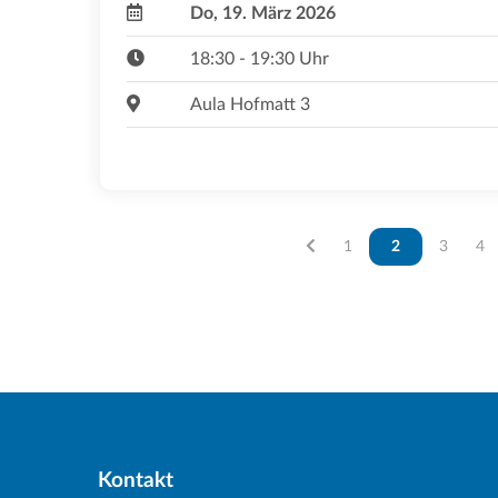
Do, 19. März 2026
18:30 - 19:30 Uhr
Aula Hofmatt 3
Vous êtes sur la page
1
Vous êtes sur la
2
Vous ête
3
Vou
4
Kontakt