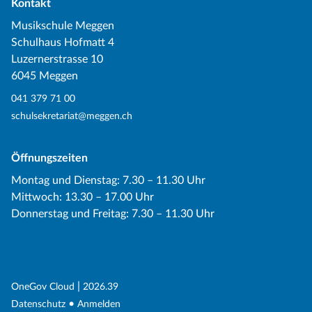
Kontakt
Musikschule Meggen
Schulhaus Hofmatt 4
Luzernerstrasse 10
6045 Meggen
041 379 71 00
schulsekretariat@meggen.ch
Öffnungszeiten
Montag und Dienstag: 7.30 – 11.30 Uhr
Mittwoch: 13.30 – 17.00 Uhr
Donnerstag und Freitag: 7.30 – 11.30 Uhr
(External Link)
|
(External Link)
OneGov Cloud
2026.39
(External Link)
Datenschutz
Anmelden